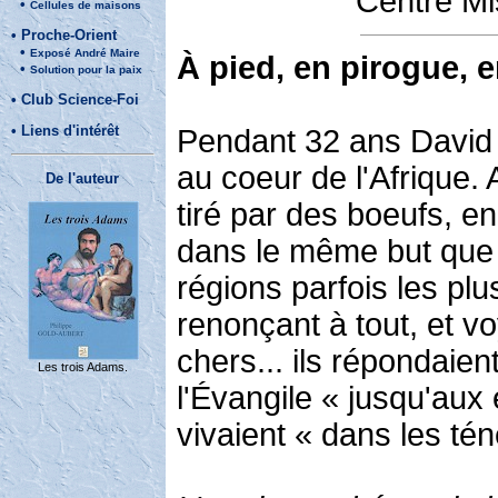
Centre M
•
Cellules de maisons
•
Proche-Orient
•
Exposé André Maire
À pied, en pirogue, e
•
Solution pour la paix
•
Club Science-Foi
•
Liens d'intérêt
Pendant 32 ans David L
au coeur de l'Afrique. 
De l'auteur
tiré par des boeufs, en
dans le même but que 
régions parfois les plus
renonçant à tout, et v
chers... ils répondaien
Les trois Adams.
l'Évangile « jusqu'aux 
vivaient « dans les tén