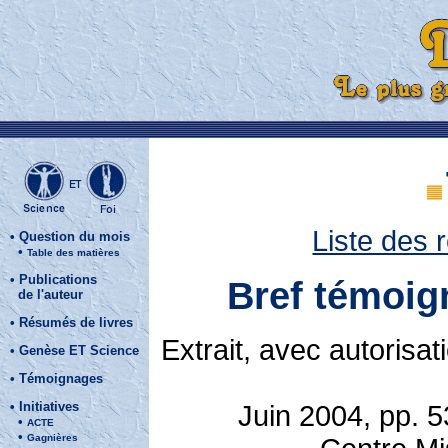
Liste des
•
Question du mois
•
Table des matières
•
Publications
Bref témoig
de l'auteur
•
Résumés de livres
Extrait, avec autor
•
Genèse ET Science
•
Témoignages
•
Initiatives
Juin 2004, pp. 
•
ACTE
•
Gagnières