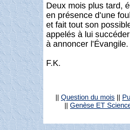
Deux mois plus tard, 
en présence d'une foul
et fait tout son possib
appelés à lui succéder 
à annoncer l'Évangile.
F.K.
||
Question du mois
||
Pu
||
Genèse ET Scienc