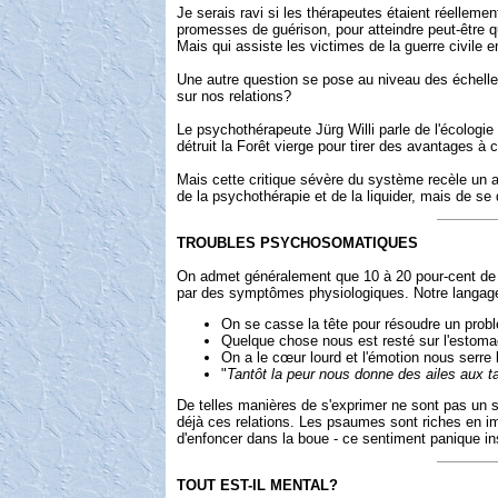
Je serais ravi si les thérapeutes étaient réellem
promesses de guérison, pour atteindre peut-être qu
Mais qui assiste les victimes de la guerre civile e
Une autre question se pose au niveau des échelles 
sur nos relations?
Le psychothérapeute Jürg Willi parle de l'écologie
détruit la Forêt vierge pour tirer des avantages à
Mais cette critique sévère du système recèle un aut
de la psychothérapie et de la liquider, mais de 
TROUBLES PSYCHOSOMATIQUES
On admet généralement que 10 à 20 pour-cent de l
par des symptômes physiologiques. Notre langage n
On se casse la tête pour résoudre un prob
Quelque chose nous est resté sur l'estoma
On a le cœur lourd et l'émotion nous serre 
"
Tantôt la peur nous donne des ailes aux ta
De telles manières de s'exprimer ne sont pas un sim
déjà ces relations. Les psaumes sont riches en i
d'enfoncer dans la boue - ce sentiment panique in
TOUT EST-IL MENTAL?