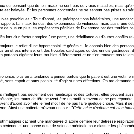
 qui pensent que de tels maux ne sont pas de vraies maladies, mais qu'elles
ffaire est balayée. Et les personnes concernées ne se sentent pas prises au 
ubles psychiques : Tout d'abord, les prédispositions héréditaires, une tend
es rapports familiaux tendus, des expériences de violences, mais aussi une éd
ant de plus en plus les expériences pénibles de l'existence par des troubles 
 dès lors d'un facteur propice (une perte, une défaillance ou d'autres conflits 
ujours le reflet d'une hypersensibilité générale. Je connais bien des personn
us un stress intense, ont des troubles cardiaques ou des ennuis gastriques,
 portants digèrent leurs troubles différemment et ne s'en trouvent pas tellem
ononcé, plus on a tendance à penser parfois que le patient est une victime i
, sans espoir et sans possibilité d'agir sur ses affections. On me demande s
 n'infligent pas seulement des handicaps et des tortures, elles peuvent auss
mbêtante; les maux de tête peuvent être un motif bienvenu de ne pas répondre 
vent d'abord avoir été le réel motif de ne pas faire quelque chose. Mais il s
rne. Ainsi une patiente m'avoua un jour : "
Cette crise d'asthme est bien tomb
 asthmatiques cachent une manœuvre dilatoire derrière leur détresse respirato
 l'expérience et une bonne dose de science médicale pour classer les phéno