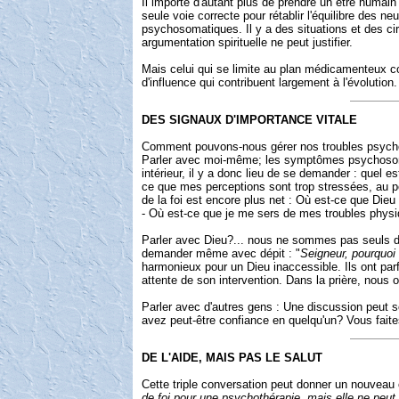
Il importe d'autant plus de prendre un être humai
seule voie correcte pour rétablir l'équilibre de
psychosomatiques. Il y a des situations et des ci
argumentation spirituelle ne peut justifier.
Mais celui qui se limite au plan médicamenteux com
d'influence qui contribuent largement à l'évolution
DES SIGNAUX D'IMPORTANCE VITALE
Comment pouvons-nous gérer nos troubles psychoso
Parler avec moi-même; les symptômes psychosomati
intérieur, il y a donc lieu de se demander : quel
ce que mes perceptions sont trop stressées, au poi
de la foi est encore plus net : Où est-ce que Di
- Où est-ce que je me sers de mes troubles physi
Parler avec Dieu?... nous ne sommes pas seuls d
demander même avec dépit : "
Seigneur, pourquoi 
harmonieux pour un Dieu inaccessible. Ils ont parf
attente de son intervention. Dans la prière, nou
Parler avec d'autres gens : Une discussion peut so
avez peut-être confiance en quelqu'un? Vous faite
DE L'AIDE, MAIS PAS LE SALUT
Cette triple conversation peut donner un nouveau 
de foi pour une psychothérapie, mais elle ne peut p