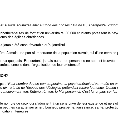
 et si vous souhaitez aller au fond des choses : Bruno B., Thérapeute, Zurich
hothérapeutes de formation universitaire; 30 000 étudiants potassent la psyc
eurs des églises chrétiennes.
it jamais été aussi favorable qu'aujourd'hui.
e. Jamais une part si importante de la population n'avait joui d'une certaine p
ureux que jadis. Et pourtant, jamais autant de personnes ne se sont trouvées 
rofessionnelle dans l'organisation de leur existence?
ION?
ps : "
Pour nombre de nos contemporains, la psychothérapie s'est muée en ersa
dix, à la fin de l'époque des idéologies prétendant refaire le monde. Quand s
te mouvement vers l'intériorité, vers le Moi personnel. C'est là, et plus sur 
é le nombre de ceux qui s'adonnent à un sens privé de leur existence et ne s'
peut les caractériser ainsi : bonheur, prospérité, jouissance; santé, protectio
ification intérieures.