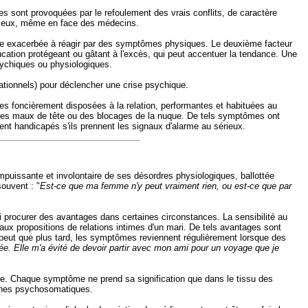
 sont provoquées par le refoulement des vrais conflits, de caractère
sérieux, même en face des médecins.
ance exacerbée à réagir par des symptômes physiques. Le deuxième facteur
ucation protégeant ou gâtant à l'excès, qui peut accentuer la tendance. Une
psychiques ou physiologiques.
relationnels) pour déclencher une crise psychique.
es foncièrement disposées à la relation, performantes et habituées au
 des maux de tête ou des blocages de la nuque. De tels symptômes ont
ent handicapés s'ils prennent les signaux d'alarme au sérieux.
mpuissante et involontaire de ses désordres physiologiques, ballottée
ouvent : "
Est-ce que ma femme n'y peut vraiment rien, ou est-ce que par
i procurer des avantages dans certaines circonstances. La sensibilité au
aux propositions de relations intimes d'un mari. De tels avantages sont
e peut que plus tard, les symptômes reviennent régulièrement lorsque des
ée. Elle m'a évité de devoir partir avec mon ami pour un voyage que je
ire. Chaque symptôme ne prend sa signification que dans le tissu des
mènes psychosomatiques.