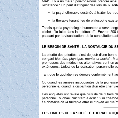
MAIS il y a un mais : pouvons-nous prendre ainsi 
l'existence? On peut distinguer dès lors deux sort
la psychothérapie destinée à traiter les tr
la thérapie tenant lieu de philosophe existe
Tandis que la psychologie humaniste a servi long
cliché - "la fuite dans la spiritualité". Environ 2
passant par la visualisation, de la consultation as
LE BESOIN DE SANTÉ - LA NOSTALGIE DU S
La priorité des priorités, c'est de jouir d'une bon
complet bien-être physique, mental et social
". Ma
promesses des médecines alternatives sont un autre 
extérieures. L'idéal de la réalisation personnelle 
Tant que le quotidien se déroule conformément au p
Ou quand les années insouciantes de la jeunesse m
personnelle, quand la disparition d'un être cher vi
Des enquêtes ont révélé que plus de deux tiers de
personnel. Michael Nüchtern a écrit : "
On cherche 
Le domaine de la thérapie offre le moyen de maîtri
LES LIMITES DE LA SOCIÉTÉ THÉRAPEUTIQ