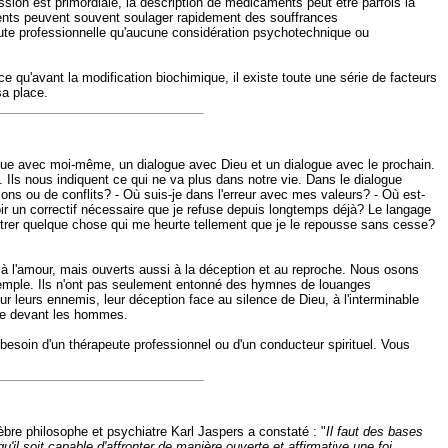
ion est primordiale, la description de médicaments peut être parfois la
aments peuvent souvent soulager rapidement des souffrances
aute professionnelle qu'aucune considération psychotechnique ou
e qu'avant la modification biochimique, il existe toute une série de facteurs
sa place.
gue avec moi-même, un dialogue avec Dieu et un dialogue avec le prochain.
ls nous indiquent ce qui ne va plus dans notre vie. Dans le dialogue
ons ou de conflits? - Où suis-je dans l'erreur avec mes valeurs? - Où est-
oir un correctif nécessaire que je refuse depuis longtemps déjà? Le langage
ntrer quelque chose qui me heurte tellement que je le repousse sans cesse?
?
l'amour, mais ouverts aussi à la déception et au reproche. Nous osons
xemple. Ils n'ont pas seulement entonné des hymnes de louanges
ur leurs ennemis, leur déception face au silence de Dieu, à l'interminable
ire devant les hommes.
 besoin d'un thérapeute professionnel ou d'un conducteur spirituel. Vous
bre philosophe et psychiatre Karl Jaspers a constaté : "
Il faut des bases
'il soit capable d'affronter de manière ouverte et affirmative une foi