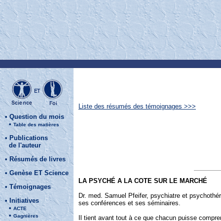
Liste des résumés des témoignages >>>
•
Question du mois
•
Table des matières
•
Publications
de l'auteur
•
Résumés de livres
•
Genèse ET Science
LA PSYCHÉ A LA COTE SUR LE MARCHÉ
•
Témoignages
Dr. med. Samuel Pfeifer, psychiatre et psychothér
•
Initiatives
ses conférences et ses séminaires.
•
ACTE
•
Gagnières
Il tient avant tout à ce que chacun puisse compren