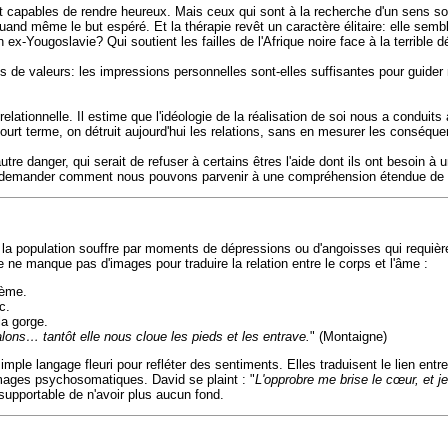
ent capables de rendre heureux. Mais ceux qui sont à la recherche d'un sens so
and même le but espéré. Et la thérapie revêt un caractère élitaire: elle semb
n ex-Yougoslavie? Qui soutient les failles de l'Afrique noire face à la terribl
de valeurs: les impressions personnelles sont-elles suffisantes pour guider n
 relationnelle. Il estime que l'idéologie de la réalisation de soi nous a condu
 court terme, on détruit aujourd'hui les relations, sans en mesurer les conséqu
re danger, qui serait de refuser à certains êtres l'aide dont ils ont besoin à un
se demander comment nous pouvons parvenir à une compréhension étendue de l'
a population souffre par moments de dépressions ou d'angoisses qui requièren
e manque pas d'images pour traduire la relation entre le corps et l'âme :
lème.
c.
la gorge.
lons… tantôt elle nous cloue les pieds et les entrave.
" (Montaigne)
ple langage fleuri pour refléter des sentiments. Elles traduisent le lien entre
mages psychosomatiques. David se plaint : "
L'opprobre me brise le cœur, et j
supportable de n'avoir plus aucun fond.