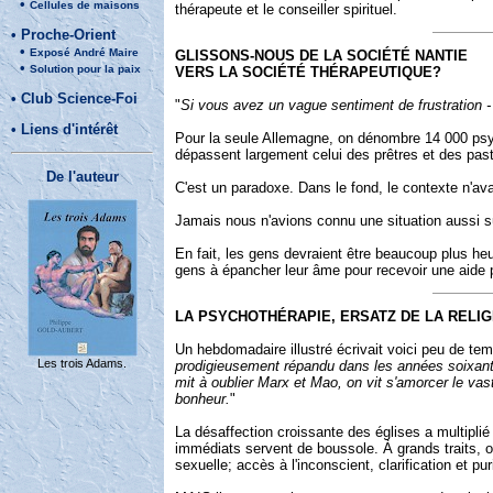
•
Cellules de maisons
thérapeute et le conseiller spirituel.
•
Proche-Orient
•
Exposé André Maire
GLISSONS-NOUS DE LA SOCIÉTÉ NANTIE
•
Solution pour la paix
VERS LA SOCIÉTÉ THÉRAPEUTIQUE?
•
Club Science-Foi
"
Si vous avez un vague sentiment de frustration -
•
Liens d'intérêt
Pour la seule Allemagne, on dénombre 14 000 psyc
dépassent largement celui des prêtres et des past
De l'auteur
C'est un paradoxe. Dans le fond, le contexte n'ava
Jamais nous n'avions connu une situation aussi sûr
En fait, les gens devraient être beaucoup plus he
gens à épancher leur âme pour recevoir une aide p
LA PSYCHOTHÉRAPIE, ERSATZ DE LA RELIG
Un hebdomadaire illustré écrivait voici peu de tem
Les trois Adams.
prodigieusement répandu dans les années soixante-
mit à oublier Marx et Mao, on vit s'amorcer le vas
bonheur.
"
La désaffection croissante des églises a multipli
immédiats servent de boussole. À grands traits, on 
sexuelle; accès à l'inconscient, clarification et pur