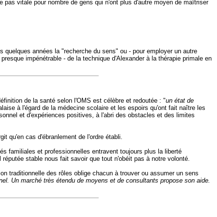
e pas vitale pour nombre de gens qui n'ont plus d'autre moyen de maîtriser
is quelques années la "recherche du sens" ou - pour employer un autre
le presque impénétrable - de la technique d'Alexander à la thérapie primale en
éfinition de la santé selon l'OMS est célèbre et redoutée : "
un état de
ise à l'égard de la médecine scolaire et les espoirs qu'ont fait naître les
onnel et d'expériences positives, à l'abri des obstacles et des limites
it qu'en cas d'ébranlement de l'ordre établi.
familiales et professionnelles entravent toujours plus la liberté
l réputée stable nous fait savoir que tout n'obéit pas à notre volonté.
ion traditionnelle des rôles oblige chacun à trouver ou assumer un sens
sonnel. Un marché très étendu de moyens et de consultants propose son aide.