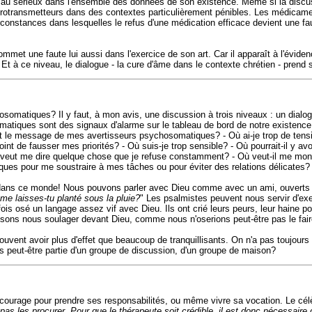
n au sérieux dans l'ensemble des données de son existence. Même si la discuss
s neurotransmetteurs dans des contextes particulièrement pénibles. Les médic
rconstances dans lesquelles le refus d'une médication efficace devient une f
met une faute lui aussi dans l'exercice de son art. Car il apparaît à l'évidenc
. Et à ce niveau, le dialogue - la cure d'âme dans le contexte chrétien - prend 
matiques? Il y faut, à mon avis, une discussion à trois niveaux : un dialo
ques sont des signaux d'alarme sur le tableau de bord de notre existence. I
 est le message de mes avertisseurs psychosomatiques? - Où ai-je trop de tensi
nt de fausser mes priorités? - Où suis-je trop sensible? - Où pourrait-il y av
eu veut me dire quelque chose que je refuse constamment? - Où veut-il me mo
ques pour me soustraire à mes tâches ou pour éviter des relations délicates
ans ce monde! Nous pouvons parler avec Dieu comme avec un ami, ouverts à 
me laisses-tu planté sous la pluie?
" Les psalmistes peuvent nous servir d'e
ois osé un langage assez vif avec Dieu. Ils ont crié leurs peurs, leur haine po
s osons nous soulager devant Dieu, comme nous n'oserions peut-être pas le fa
uvent avoir plus d'effet que beaucoup de tranquillisants. On n'a pas toujours
s peut-être partie d'un groupe de discussion, d'un groupe de maison?
courage pour prendre ses responsabilités, ou même vivre sa vocation. Le célè
as les procurer. Pour que le thérapeute soit crédible, il est donc nécessaire qu