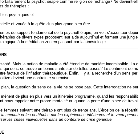
forfaitairement la psychothérapie comme religion de rechange? Ne devient-ell
es de thérapies :
oubles psychiques et
ntielle et vouée à la quête d'un plus grand bien-être.
temps de support fondamental de la psychothérapie, on voit s'accentuer depu
00 thérapies de divers types proposent leur aide aujourd'hui et forment une jung
trologique à la méditation zen en passant par la kinésiologie.
ENS
ne santé. Mais la notion de maladie a été étendue de manière inadmissible. La d
is qui donc se trouve en bonne santé sur de telles bases? Le sentiment de mala
facteur de l'inflation thérapeutique. Enfin, il y a la recherche d'un sens pers
positive devient une contrainte sournoise.
lan, la question du sens de la vie ne se pose pas. Cette interrogation ne surg
ènent de plus en plus vers un itinéraire programmé, quand les responsabilités 
ent nous rappeler notre propre mortalité ou quand la perte d'une place de travai
s femmes suivant une thérapie ont plus de trente ans. L'érosion de la répartit
la sécurité et les certitudes par les expériences intérieures et le vécu per
ser les crises individuelles dans un contexte de crise générale.
"
UE