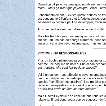
Quand on dit psychosomatique, nombreux sont ceux
moral. "
Mais ça n'est que psychique!
" Ainsi, l'a
Fondamentalement, il existe quatre causes de tro
est souvent lié à l'enfance et à l'adolescence: d
sensibilité excessive peut se développer, traduis
Ainsi se perd le sentiment d'insouciance. il suffit
Mais les troubles psychosomatiques ne sont pas to
succès, qui, en cas de charge extrêmes, donc so
aussi un caractère psychosomatique, mais les bien
VICTIMES OU RESPONSABLES?
Plus un trouble névrotique psychosomatique est pr
comme une coquille de noix sur un océan déchaîné
ses troubles, elle veut fuir quelque chose?
"
Voilà un danger : Les affections psychosomatiques
bruit peut dispenser de participer à une soirée e
appelés "bénéfices secondaires". Les troubles peu
facteurs désagréables provoquent une tension inte
n'avais pas envie de faire de toute manière.
"
Mais il serait cynique d'en conclure que tous les
relations. Il faut donc beaucoup de sagesse, de